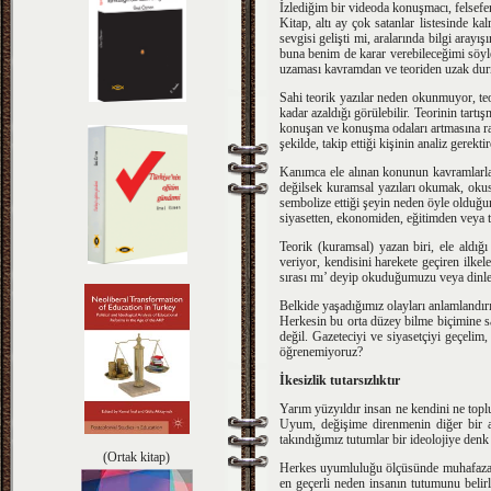
İzlediğim bir videoda konuşmacı, felsefen
Kitap, altı ay çok satanlar listesinde k
sevgisi gelişti mi, aralarında bilgi ara
buna benim de karar verebileceğimi söyl
uzaması kavramdan ve teoriden uzak dur
Sahi teorik yazılar neden okunmuyor, te
kadar azaldığı görülebilir. Teorinin tart
konuşan ve konuşma odaları artmasına rağm
şekilde, takip ettiği kişinin analiz gerek
Kanımca ele alınan konunun kavramlarla
değilsek kuramsal yazıları okumak, okus
sembolize ettiği şeyin neden öyle olduğu
siyasetten, ekonomiden, eğitimden veya t
Teorik (kuramsal) yazan biri, ele aldı
veriyor, kendisini harekete geçiren ilke
sırası mı’ deyip okuduğumuzu veya dinle
Belkide yaşadığımız olayları anlamlandır
Herkesin bu orta düzey bilme biçimine sa
değil. Gazeteciyi ve siyasetçiyi geçelim,
öğrenemiyoruz?
İkesizlik tutarsızlıktır
Yarım yüzyıldır insan ne kendini ne topl
Uyum, değişime direnmenin diğer bir adı
takındığımız tutumlar bir ideolojiye denk
(Ortak kitap)
Herkes uyumluluğu ölçüsünde muhafazak
en geçerli neden insanın tutumunu belirle