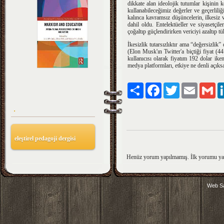
dikkate alan ideolojik tutumlar kişinin
kullanabileceğimiz değerler ve geçerlili
kalınca kavramsız düşüncelerin, ilkesiz 
dahil oldu. Entelektüeller ve siyasetçil
çoğaltıp güçlendirirken vericiyi azaltıp tü
İkesizlik tutarsızlıktır ama “değersizlik
(Elon Musk'ın Twitter'a biçtiği fiyat (44
kullanıcısı olarak fiyatım 192 dolar ik
medya platformları, etkiye ne denli açıksan
Paylaş
Facebook
Twitter
Email
Gm
.
eleştirel pedagoji dergisi
Henüz yorum yapılmamış. İlk yorumu y
Web Sa