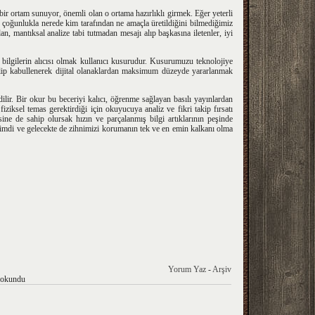
ir ortam sunuyor, önemli olan o ortama hazırlıklı girmek. Eğer yeterli
 çoğunlukla nerede kim tarafından ne amaçla üretildiğini bilmediğimiz
dan, mantıksal analize tabi tutmadan mesajı alıp başkasına iletenler, iyi
z bilgilerin alıcısı olmak kullanıcı kusurudur. Kusurumuzu teknolojiye
p kabullenerek dijital olanaklardan maksimum düzeyde yararlanmak
dilir. Bir okur bu beceriyi kalıcı, öğrenme sağlayan basılı yayınlardan
 fiziksel temas gerektirdiği için okuyucuya analiz ve fikri takip fırsatı
ine de sahip olursak hızın ve parçalanmış bilgi artıklarının peşinde
da şimdi ve gelecekte de zihnimizi korumanın tek ve en emin kalkanı olma
Yorum Yaz
-
Arşiv
 okundu