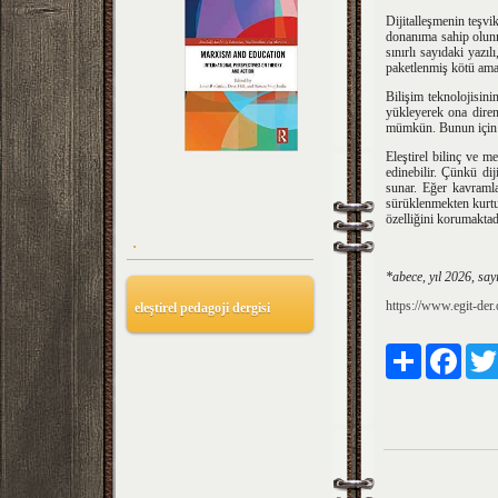
Dijitalleşmenin teşvi
donanıma sahip olunm
sınırlı sayıdaki yazıl
paketlenmiş kötü amaç
Bilişim teknolojisini
yükleyerek ona dire
mümkün. Bunun için ön
Eleştirel bilinç ve m
edinebilir. Çünkü diji
sunar. Eğer kavramla
sürüklenmekten kurtul
özelliğini korumaktad
.
*abece, yıl 2026, say
https://www.egit-der
eleştirel pedagoji dergisi
Paylaş
Faceb