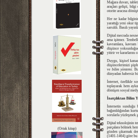
Mağara duvarı, tablet
araçları gelişti, bil
otorite aracına dönüş
Her ne kadar bilginin
yarattığı yeni okur ti
sarsıldı. Basılı yayı
Dijital mecrada nesne 
ama işitmez. Tembelle
kavramlara, kavram b
düşünce yoksunluğu
yitirir ve kararlarını
Duygu, kişisel kanaat
düşüncelerimizi şüp
ve
bilim yöntemi.
Bun
dünyadan habersiz bi
İnternet, özellikle s
toplayarak hem aykırı
dönüşen sosyal medya 
İnatçılıktan Bili
İnternetin sunduğu b
bağımlılığından kurt
sorularla yüzleşmek g
Dijital teknolojinin t
parçalara bölmek hem 
(Ortak kitap)
gözden çıkarmak dem
(1401-1464) göre bu d