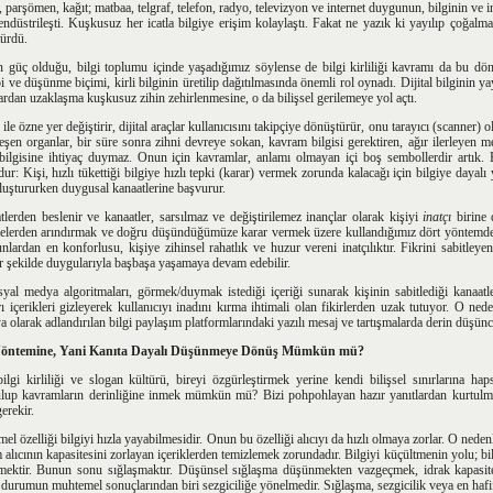
, parşömen, kağıt; matbaa, telgraf, telefon, radyo, televizyon ve internet duygunun, bilginin ve
gi endüstrileşti. Kuşkusuz her icatla bilgiye erişim kolaylaştı. Fakat ne yazık ki yayılıp çoğal
türdü.
 güç olduğu, bilgi toplumu içinde yaşadığımız söylense de bilgi kirliliği kavramı da bu dönem
pi ve düşünme biçimi, kirli bilginin üretilip dağıtılmasında önemli rol oynadı. Dijital bilginin ya
nlardan uzaklaşma kuşkusuz zihin zehirlenmesine, o da bilişsel gerilemeye yol açtı.
ile özne yer değiştirir, dijital araçlar kullanıcısını takipçiye dönüştürür, onu tarayıcı (scanne
şen organlar, bir süre sonra zihni devreye sokan, kavram bilgisi gerektiren, ağır ilerleyen met
ilgisine ihtiyaç duymaz. Onun için kavramlar, anlamı olmayan içi boş sembollerdir artık. 
dur:
Kişi, hızlı tükettiği bilgiye hızlı tepki (karar) vermek zorunda kalacağı için bilgiye daya
 oluştururken duygusal kanaatlerine başvurur.
lerden beslenir ve kanaatler, sarsılmaz ve değiştirilemez inançlar olarak kişiyi
inatçı
birine 
helerden arındırmak ve doğru düşündüğümüze karar vermek üzere kullandığımız dört yöntemd
lardan en konforlusu, kişiye zihinsel rahatlık ve huzur vereni inatçılıktır. Fikrini sabitleyen
r şekilde duygularıyla başbaşa yaşamaya devam edebilir.
osyal medya algoritmaları, görmek/duymak istediği içeriği sunarak kişinin sabitlediği kanaatl
 içerikleri gizleyerek kullanıcıyı inadını kırma ihtimali olan fikirlerden uzak tutuyor. O nede
olarak adlandırılan bilgi paylaşım platformlarındaki yazılı mesaj ve tartışmalarda derin düşünce
m Yöntemine, Yani Kanıta Dayalı Düşünmeye Dönüş Mümkün mü?
ilgi kirliliği ve slogan kültürü, bireyi özgürleştirmek yerine kendi bilişsel sınırlarına ha
ulup kavramların derinliğine inmek mümkün mü? Bizi pohpohlayan hazır yanıtlardan kurtulma
erekir.
emel özelliği bilgiyi hızla yayabilmesidir. Onun bu özelliği alıcıyı da hızlı olmaya zorlar. O neden
alıcının kapasitesini zorlayan içeriklerden temizlemek zorundadır. Bilgiyi küçültmenin yolu; bi
ektir. Bunun sonu sığlaşmaktır. Düşünsel sığlaşma düşünmekten vazgeçmek, idrak kapasite
urumun muhtemel sonuçlarından biri sezgiciliğe yönelmedir. Sığlaşma, sezgicilik veya en hafif if