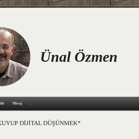
Ünal Özmen
dir
Mesaj
.
OKUYUP DİJİTAL DÜŞÜNMEK*