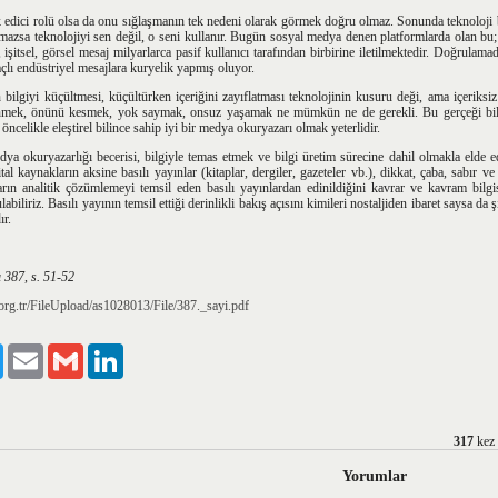
k edici rolü olsa da onu sığlaşmanın tek nedeni olarak görmek doğru olmaz. Sonunda teknoloji b
azsa teknolojiyi sen değil, o seni kullanır. Bugün sosyal medya denen platformlarda olan bu;
ı, işitsel, görsel mesaj milyarlarca pasif kullanıcı tarafından birbirine iletilmektedir. Doğrulama
lı endüstriyel mesajlara kuryelik yapmış oluyor.
n bilgiyi küçültmesi, küçültürken içeriğini zayıflatması teknolojinin kusuru deği, ama içeriksi
nmek, önünü kesmek, yok saymak, onsuz yaşamak ne mümkün ne de gerekli. Bu gerçeği bili
celikle eleştirel bilince sahip iyi bir medya okuryazarı olmak yeterlidir.
edya okuryazarlığı becerisi, bilgiyle temas etmek ve bilgi üretim sürecine dahil olmakla elde e
tal kaynakların aksine basılı yayınlar (kitaplar, dergiler, gazeteler vb.), dikkat, çaba, sabır ve
rın analitik çözümlemeyi temsil eden basılı yayınlardan edinildiğini kavrar ve kavram bilgis
abiliriz. Basılı yayının temsil ettiği derinlikli bakış açısını kimileri nostaljiden ibaret saysa 
ır.
ı 387, s. 51-52
.org.tr/FileUpload/as1028013/File/387._sayi.pdf
ook
Twitter
Email
Gmail
LinkedIn
317
kez
Yorumlar