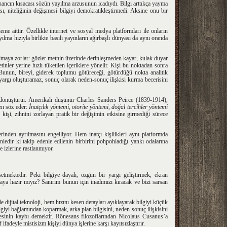
 inancın kısacası sözün yayılma arzusunun icadıydı. Bilgi arttıkça yayma
ması, niteliğinin değişmesi bilgiyi demokratikleştirmedi. Aksine onu bir
e aittir. Özellikle internet ve sosyal medya platformları ile onların
yılma hızıyla birlikte basılı yayınların ağırbaşlı dünyası da aynı oranda
r) olmaya zorlar: gözler metnin üzerinde derinleşmeden kayar, kulak duyar
inler yerine hızlı tüketilen içeriklere yönelir. Kişi bu noktadan sonra
Bunun, bireyi, giderek toplumu götüreceği, götürdüğü nokta analitik
lı yargı oluşturamaz, sonuç olarak neden-sonuç ilişkisi kurma becerisini
dönüştürür. Amerikalı düşünür Charles Sanders Peirce (1839-1914),
en söz eder:
İnatçılık yöntemi, otorite yöntemi, doğal tercihler yöntemi
 kişi, zihnini zorlayan pratik bir değişimin etkisine girmediği sürece
erinden ayrılmasını engelliyor. Hem inatçı kişilikleri aynı platformda
nledir ki takip edenle edilenin birbirini pohpohladığı yankı odalarına
 izlerine rastlanmıyor.
psetmektedir. Peki bilgiye dayalı, özgün bir yargı geliştirmek, ekran
ya hazır mıyız? Sanırım bunun için inadımızı kıracak ve bizi sarsan
le dijital teknoloji, hem hızını kesen detayları ayıklayarak bilgiyi küçük
lgiyi bağlamından koparmak, arka plan bilgisini, neden-sonuç ilişkisini
sinin kaybı demektir. Rönesans filozoflarından Nicolaus Cusanus’a
adeyle mistisizm kişiyi dünya işlerine karşı kayıtsızlaştırır.