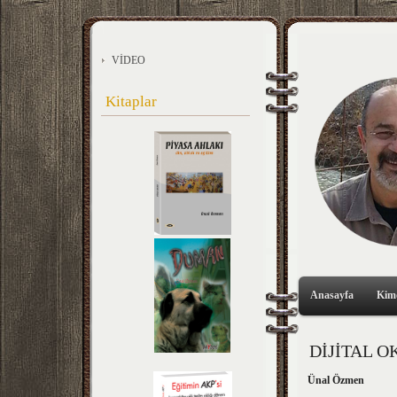
VİDEO
Kitaplar
Anasayfa
Kim
DİJİTAL 
Ünal Özmen