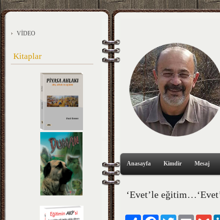
VİDEO
Kitaplar
Anasayfa
Kimdir
Mesaj
‘Evet’le eğitim…‘Evet’
Paylaş
Facebook
Twitter
Email
Gm