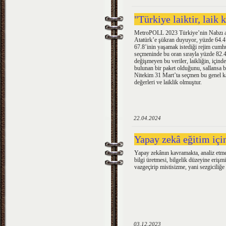
"Türkiye laiktir, laik
MetroPOLL 2023 Türkiye’nin Nabzı ar
Atatürk’e şükran duyuyor, yüzde 64.4’
67.8’inin yaşamak istediği rejim cum
seçmeninde bu oran sırayla yüzde 82.4
değişmeyen bu veriler, laikliğin, içind
bulunan bir paket olduğunu, sallansa bi
Nitekim 31 Mart’ta seçmen bu genel 
değerleri ve laiklik olmuştur.
22.04.2024
Yapay zekâ eğitim içi
Yapay zekânın kavramakta, analiz etme
bilgi üretmesi, bilgelik düzeyine eriş
vazgeçirip mistisizme, yani sezgiciliğe
03.12.2023