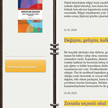
Dijital teknolojinin bilgiyi hızla yayabi
nedenle dijital teknoloji, hem hızını ke
bölmek hem alıcının kapasitesini zorla
zorundadır. Bilgiyi küçültmenin yolu; 
neden-sonuç ilişkisini gözden çıkarma
11.01.2026
Değişim, gelişim, kal
.
Bir karşıtlık ideolojisi olan dinlerin, 
inanan bir kitleye sahip olma, inanma
yöntemleri vardır. Kapitalizm, dinlerin k
ortadan kaldıran bu becerisini birkaç 
için eğitim ve kültür kurumlarını dinle
eleştirel pedagoji dergisi
oynamasına izin verir. Neoliberalizml
sahiptir: Din de neoliberal kapitalizm 
olduğu yerde ekonomik ve sosyal refa
dağıtım, elde olanın paylaşımı, kamu k
çevrilmesi üzerine kurmuştur. İttifak
kazanma/kaybetme konusunda bu iki gü
25.05.2025
Zorunlu seçmeli okul