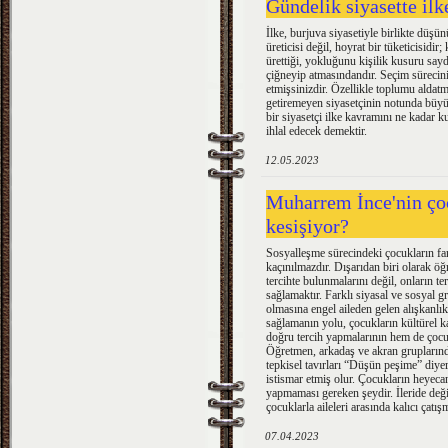
Gündelik siyasette ilk
İlke, burjuva siyasetiyle birlikte düş
üreticisi değil, hoyrat bir tüketicisidir
ürettiği, yokluğunu kişilik kusuru sayd
çiğneyip atmasındandır. Seçim sürecini i
etmişsinizdir. Özellikle toplumu aldat
getiremeyen siyasetçinin notunda büyük 
bir siyasetçi ilke kavramını ne kadar 
ihlal edecek demektir.
12.05.2023
Muharrem İnce'nin çoc
kesişiyor?
Sosyalleşme sürecindeki çocukların far
kaçınılmazdır. Dışarıdan biri olarak ö
tercihte bulunmalarını değil, onların t
sağlamaktır. Farklı siyasal ve sosyal 
olmasına engel aileden gelen alışkanlık
sağlamanın yolu, çocukların kültürel k
doğru tercih yapmalarının hem de çocuk
Öğretmen, arkadaş ve akran grupların
tepkisel tavırları “Düşün peşime” diy
istismar etmiş olur. Çocukların heye
yapmaması gereken şeydir. İleride deği
çocuklarla aileleri arasında kalıcı çatı
07.04.2023