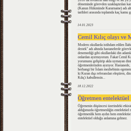
2016’da sivillerin ilan ettiği ve iki 
döneminde görevden uzaklaştırılan ka
(Kanun Hükmünde Kararname) adı alt
tarihleri arasında toplamda kaç kamu gö
14.01.2023
Cemil Kılıç olayı ve 
Modern okullarda istihdam edilen İla
destek" adı altında hastanelerde görevl
denemediği gibi okullardaki din adaml
onlardan ayırmıyorum. Fakat Cemil Kı
yorumunu geliştirip akla uymayan dini p
öğretmenlerinden ayırıyor. Hastanede, 
herhangi bir İslam mezhebinin egemen 
ki Kuran dışı referansları eleştiren, d
Kılıç'ı kabullensin...
18.12.2022
Öğretmen entelektüel
Öğrenenin düşüncesi üzerindeki etkisin
aldığımızda öğretmenliğin entelektüel
öğretmenlik hem aydın hem entelektüe
entelektüel olduğu anlamına gelmez.