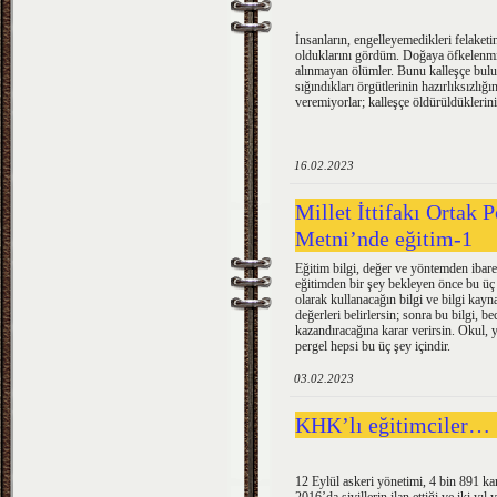
İnsanların, engelleyemedikleri felaketi
olduklarını gördüm. Doğaya öfkelenmiy
alınmayan ölümler. Bunu kalleşçe buluy
sığındıkları örgütlerinin hazırlıksızlığı
veremiyorlar; kalleşçe öldürüldüklerin
16.02.2023
Millet İttifakı Ortak 
Metni’nde eğitim-1
Eğitim bilgi, değer ve yöntemden ibare
eğitimden bir şey bekleyen önce bu üç
olarak kullanacağın bilgi ve bilgi kayn
değerleri belirlersin; sonra bu bilgi, b
kazandıracağına karar verirsin. Okul, yu
pergel hepsi bu üç şey içindir.
03.02.2023
KHK’lı eğitimciler…
12 Eylül askeri yönetimi, 4 bin 891 ka