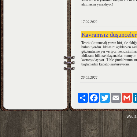
satın alırken yardımcı kitapları hem ke
alınmasını yasaklıyor!
17.09.2022
Kavramsız düşünceler
Teorik (kuramsal) yazan biri, ele aldığ
bulunuyordur. İddiasını açıklarken sa
gözlemlerine yer veriyor, kendisini har
iddiasına bilimsel dayanaklar sunuyor.
karmaşıklaşıyor. ‘Hele şimdi bunun sı
başlamadan kapatıp susturuyoruz.
20.05.2022
Paylaş
Facebook
Twitter
Email
Gm
Web Sa