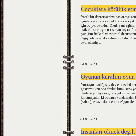
Çocuklara kötülük etm
Yaralı bir depremzedeyi hastaneye götü
içindeki çocukları ait oldukları sosya
için bu yer okuldur. Okul, yani eğitim,
psikolojisine uygun tasarlanmış müfred
çocuğun fiziksel ve zihinsel durumunu
değişimleri de takip etmesini bilir. O 
okul olmalıydı.
24.03.2023
Oyunun kuralını oyun a
Yurttaşın aradığı şey devlet; devletin en
göstermişken ona devleti bırak sana ye
devletle yüzleşemez, ona çekidüzen ve
Unutmayalım ki oyunun kuralını alan be
(sahne), en azından dekor değişmeden
03.03.2023
İnsanları ölmek değil