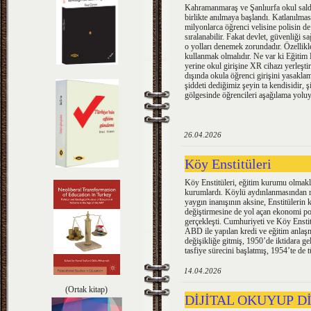
Kahramanmaraş ve Şanlıurfa okul saldır
birlikte anılmaya başlandı. Katlanılmas
milyonlarca öğrenci velisine polisin de 
sıralanabilir. Fakat devlet, güvenliği
o yolları denemek zorundadır. Özellikle
kullanmak olmalıdır. Ne var ki Eğitim 
yerine okul girişine XR cihazı yerleşti
dışında okula öğrenci girişini yasakla
şiddeti dediğimiz şeyin ta kendisidir, 
gölgesinde öğrencileri aşağılama yoluy
26.04.2026
Köy Enstitüleri
Köy Enstitüleri, eğitim kurumu olmakl
kurumlardı. Köylü aydınlanmasından rah
yaygın inanışının aksine, Enstitülerin k
değiştirmesine de yol açan ekonomi po
gerçekleşti. Cumhuriyeti ve Köy Ensti
ABD ile yapılan kredi ve eğitim anlaşm
değişikliğe gitmiş, 1950’de iktidara g
tasfiye sürecini başlatmış, 1954’te de 
14.04.2026
(Ortak kitap)
DİJİTAL OKUYUP D