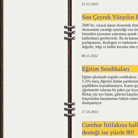
12.12.2022
Son Çeyrek Yüzyılın 
2000’ler, siyasal alanın ekonomik dönü
ekonominin yarattığı eşitsizliğe rıza 
hizmetleri piyasanın yatırımına açmak
kaldırılması gerekiyordu. Bu da kamusal
paylaşımının, diyalogun ve toplumsal 
değerler, bilgi ve kültür kurumu olan eğ
06.11.2022
Eğitim Sendikaları
Eğitim işkolunda örgütlü sendikaların 
5-10'u hariç diğerleri iktidar partileri
çeşitlilikten kaynaklanmıyor. Kamu işy
öğretmenler odasına bir paket çay ko
Birkaç yüz üye bulan, giderini karşılay
bütçesinden karşılanması haliyle onları
dönüştürüyor.
17.10.2022
Cumhur İttifakına hal
desteği ise yüzde 80!