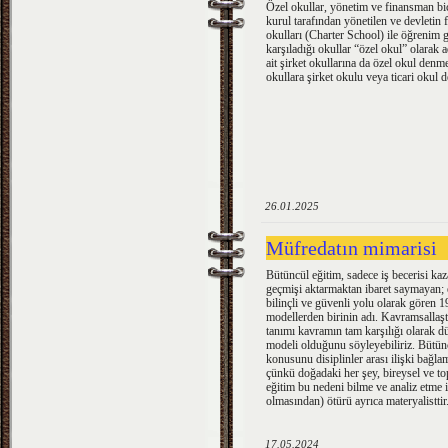
Özel okullar, yönetim ve finansman biçi
kurul tarafından yönetilen ve devletin
okulları (Charter School) ile öğrenim g
karşıladığı okullar “özel okul” olarak
ait şirket okullarına da özel okul den
okullara şirket okulu veya ticari okul 
26.01.2025
Müfredatın mimarisi
Bütüncül eğitim, sadece iş becerisi k
geçmişi aktarmaktan ibaret saymayan; 
bilinçli ve güvenli yolu olarak gören 19
modellerden birinin adı. Kavramsallaşt
tanımı kavramın tam karşılığı olarak d
modeli olduğunu söyleyebiliriz. Bütün
konusunu disiplinler arası ilişki bağlamı
çünkü doğadaki her şey, bireysel ve top
eğitim bu nedeni bilme ve analiz etme 
olmasından) ötürü ayrıca materyalisttir
17.05.2024