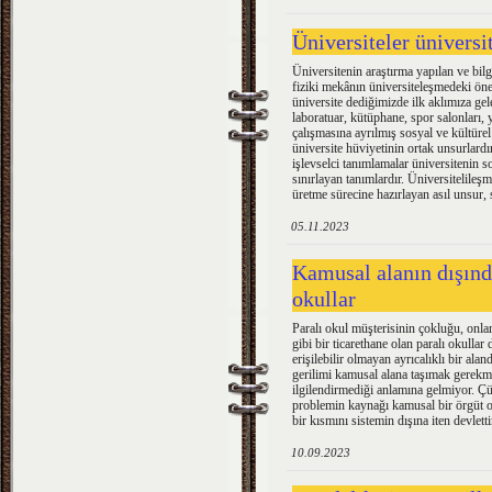
Üniversiteler üniversi
Üniversitenin araştırma yapılan ve bil
fiziki mekânın üniversiteleşmedeki ön
üniversite dediğimizde ilk aklımıza gel
laboratuar, kütüphane, spor salonları,
çalışmasına ayrılmış sosyal ve kültüre
üniversite hüviyetinin ortak unsurlardır
işlevselci tanımlamalar üniversitenin 
sınırlayan tanımlardır. Üniversitelileşm
üretme sürecine hazırlayan asıl unsur,
05.11.2023
Kamusal alanın dışınd
okullar
Paralı okul müşterisinin çokluğu, onla
gibi bir ticarethane olan paralı okullar
erişilebilir olmayan ayrıcalıklı bir a
gerilimi kamusal alana taşımak gerek
ilgilendirmediği anlamına gelmiyor. Çü
problemin kaynağı kamusal bir örgüt ol
bir kısmını sistemin dışına iten devletti
10.09.2023