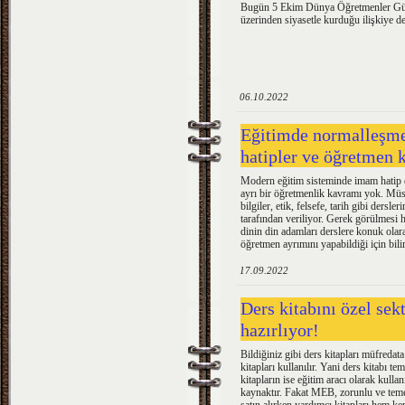
Bugün 5 Ekim Dünya Öğretmenler Günü;
üzerinden siyasetle kurduğu ilişkiye 
06.10.2022
Eğitimde normalleşme
hatipler ve öğretmen k
Modern eğitim sisteminde imam hatip di
ayrı bir öğretmenlik kavramı yok. Müs
bilgiler, etik, felsefe, tarih gibi dersl
tarafından veriliyor. Gerek görülmesi hali
dinin din adamları derslere konuk olara
öğretmen ayrımını yapabildiği için bilimi
17.09.2022
Ders kitabını özel sek
hazırlıyor!
Bildiğiniz gibi ders kitapları müfredat
kitapları kullanılır. Yani ders kitabı t
kitapların ise eğitim aracı olarak kull
kaynaktır. Fakat MEB, zorunlu ve temel