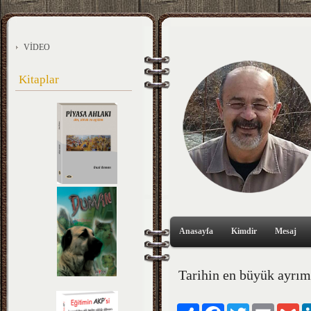
VİDEO
Kitaplar
Anasayfa
Kimdir
Mesaj
Tarihin en büyük ayrım
Paylaş
Facebook
Twitter
Email
Gm