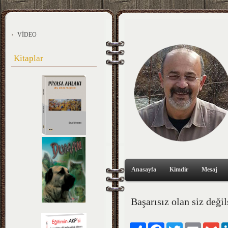
VİDEO
Kitaplar
Anasayfa
Kimdir
Mesaj
Başarısız olan siz değil
Paylaş
Facebook
Twitter
Email
Gm