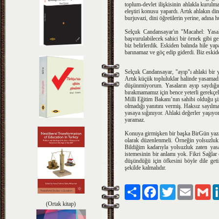
toplum-devlet ilişkisinin ahlakla kurulm
eleştiri konusu yapardı. Artık ahlakın din
burjuvazi, dini öğretilerin yerine, adına 
Selçuk Candansayar'ın "Macahel: Yasak v
başvurulabilecek sahici bir örnek gibi 
biz belirlerdik. Eskiden balında hile ya
barınamaz ve göç edip giderdi. Biz eskid
Selçuk Candansayar, "ayıp"ı ahlaki bir y
Artık küçük topluluklar halinde yasamad
düşünmüyorum. Yasaların ayıp saydığım
bırakmamamız için bence yeterli gerekçel
Milli Eğitim Bakanı’nın sahibi olduğu şir
olmadığı yanıtını vermiş. Haksız sayılma
yasaya sığınıyor. Ahlaki değerler yaşıyo
yaramaz.
Konuya girmişken bir başka BirGün yazarı 
olarak düzenlenmeli. Örneğin yolsuzluk 
Bildiğim kadarıyla yolsuzluk zaten yas
istemesinin bir anlamı yok. Fikri Sağlar
düşündüğü için öfkesini böyle dile geti
şekilde kalmalıdır.
Paylaş
Facebook
Twitter
Email
Gm
(Ortak kitap)