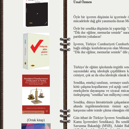
Ünal Özmen
Öyle bir işveren düşünün ki işyerinde
mücadelede dağ gibi yanımızda duran Me
Öyle bir sendika düşünün ki yaptırdığı “
“Dik dur eğilme, memurlar seninle” naras
partilerini yuhalasın!
İşveren, Türkiye Cumhuriyeti Cumhurbaş
bağlı olduğu konfederasyon olan Memur-S
“Dik dur eğilme, memurlar seninle” dile 
Türkiye’de eğitim işkolunda örgütlü send
sayısındaki artış ideolojik çeşitlilikt
cemiyet, çok az da olsa ideolojik olarak
Sendika, emekçi sınıfının, sermaye sınıfı
kötü çalışma koşullarının yol açtığı sını
emekçilerin dayanışma ve siyasal mücadel
özdeşleşmiş "sendika"nın milliyetçi cemiye
Sendika, dünya literatüründe çalışanlar
altında örgütlenmelerinin önünü a
karşısına sahte isimle çıkma olanağını el
Gün itibari ile Türkiye İşveren Sendika
(Ortak kitap)
Kamu İşverenleri Sendikası). Bu sendi
Savunma Bakanlığı (MSB), Adalet Bak