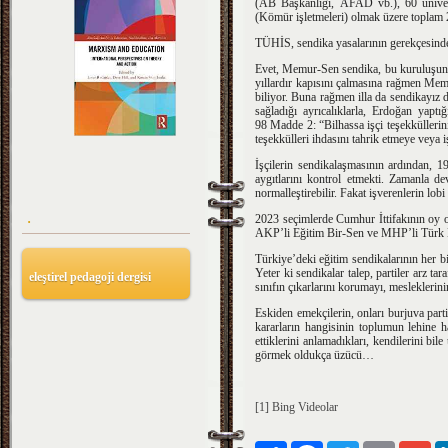
(AB Başkanlığı, AFAD vb.), 60 üniversi
(Kömür işletmeleri) olmak üzere toplam 
TÜHİS, sendika yasalarının gerekçesinde
Evet, Memur-Sen sendika, bu kuruluşun ü
yıllardır kapısını çalmasına rağmen Mem
biliyor. Buna rağmen illa da sendikayız d
sağladığı ayrıcalıklarla, Erdoğan yap
98 Madde 2: “Bilhassa işçi teşekküllerini
teşekkülleri ihdasını tahrik etmeye veya 
İşçilerin sendikalaşmasının ardından, 1
aygıtlarını kontrol etmekti. Zamanla dev
normalleştirebilir. Fakat işverenlerin lob
.
2023 seçimlerde Cumhur İttifakının oy o
AKP’li Eğitim Bir-Sen ve MHP’li Türk Eği
Türkiye’deki eğitim sendikalarının her birin
Yeter ki sendikalar talep, partiler arz t
eleştirel pedagoji dergisi
sınıfın çıkarlarını korumayı, mesleklerini
Eskiden emekçilerin, onları burjuva partil
kararların hangisinin toplumun lehine h
ettiklerini anlamadıkları, kendilerini 
görmek oldukça üzücü…
[1]
Bing Videolar