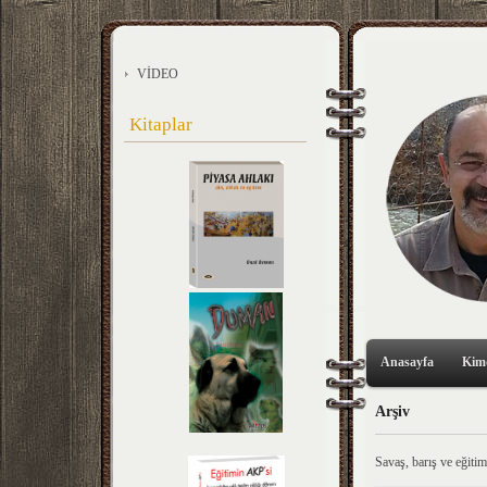
VİDEO
Kitaplar
Anasayfa
Kim
Arşiv
Savaş, barış ve eğiti