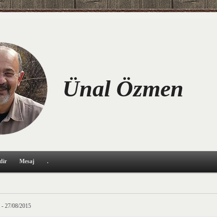
Ünal Özmen
dir
Mesaj
.
m - 27/08/2015