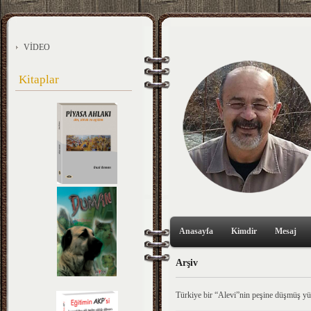
VİDEO
Kitaplar
Anasayfa
Kimdir
Mesaj
Arşiv
Türkiye bir “Alevi”nin peşine düşmüş yü