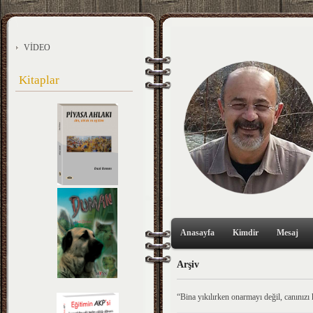
VİDEO
Kitaplar
Anasayfa
Kimdir
Mesaj
Arşiv
“Bina yıkılırken onarmayı değil, canınız