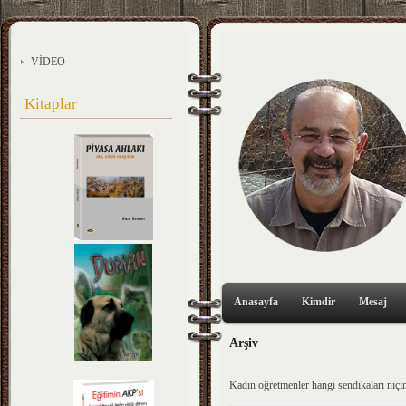
VİDEO
Kitaplar
Anasayfa
Kimdir
Mesaj
Arşiv
Kadın öğretmenler hangi sendikaları niçin