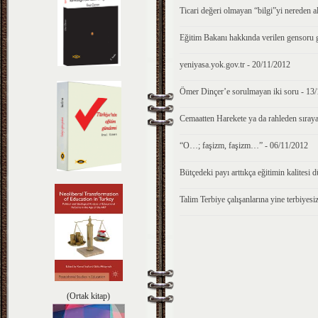
Ticari değeri olmayan “bilgi”yi nereden
Eğitim Bakanı hakkında verilen gensor
yeniyasa.yok.gov.tr - 20/11/2012
Ömer Dinçer’e sorulmayan iki soru - 13
Cemaatten Harekete ya da rahleden sıra
“O…; faşizm, faşizm…” - 06/11/2012
Bütçedeki payı arttıkça eğitimin kalitesi
Talim Terbiye çalışanlarına yine terbiyesi
(Ortak kitap)